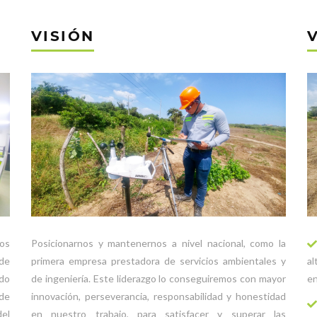
VISIÓN
ios
Posicionarnos y mantenernos a nivel nacional, como la
de
primera empresa prestadora de servicios ambientales y
al
ndo
de ingeniería. Este liderazgo lo conseguiremos con mayor
en
 de
innovación, perseverancia, responsabilidad y honestidad
del
en nuestro trabajo, para satisfacer y superar las