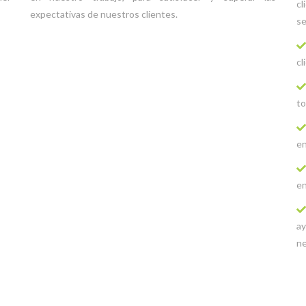
cl
expectativas de nuestros clientes.
se
cl
to
en
en
ay
ne